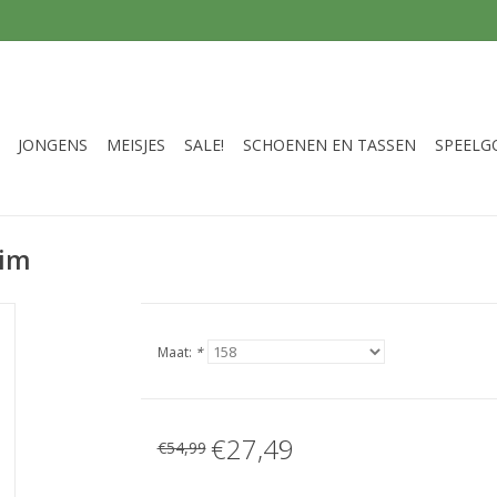
JONGENS
MEISJES
SALE!
SCHOENEN EN TASSEN
SPEELG
nim
Maat:
*
€27,49
€54,99