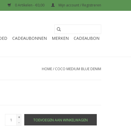
0 Artikelen - €0,00
Mijn account / Registreren
OED
CADEAUBONNEN
MERKEN
CADEAUBON
HOME
/
COCO MEDIUM BLUE DENIM
+
TOEVOEGEN AAN WINKELWAGEN
-