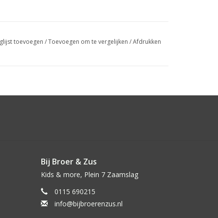
glijst toevoegen
/
Toevoegen om te vergelijken
/
Afdrukken
Bij Broer & Zus
Kids & more, Plein 7 Zaamslag
0115 690215
info@bijbroerenzus.nl