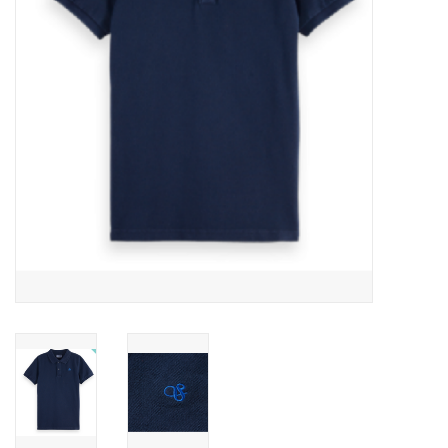
Speelgoed
Cadeaubonnen
Merken
Cadeaubon