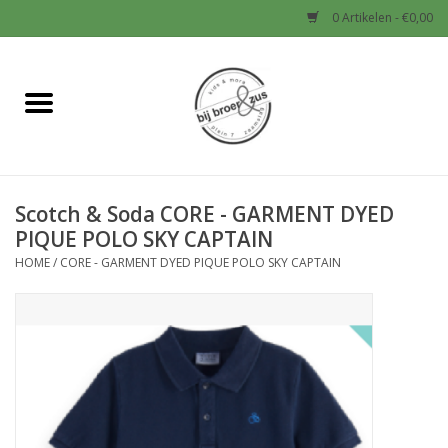
0 Artikelen - €0,00
Home
Nieuw
Scotch & Soda CORE - GARMENT DYED
Baby
PIQUE POLO SKY CAPTAIN
HOME
/
CORE - GARMENT DYED PIQUE POLO SKY CAPTAIN
Jongens
Meisjes
Sale!
Schoenen en Tassen