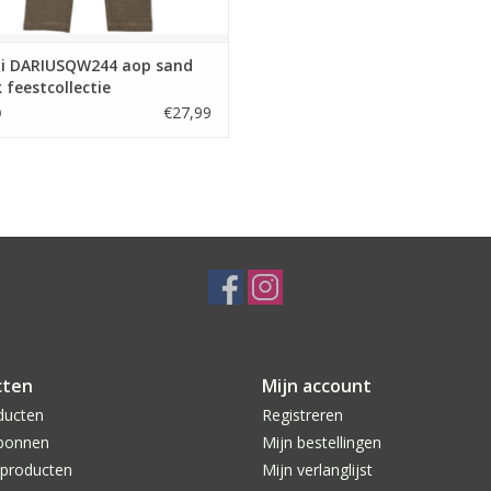
i DARIUSQW244 aop sand
 feestcollectie
€27,99
9
cten
Mijn account
ducten
Registreren
bonnen
Mijn bestellingen
producten
Mijn verlanglijst