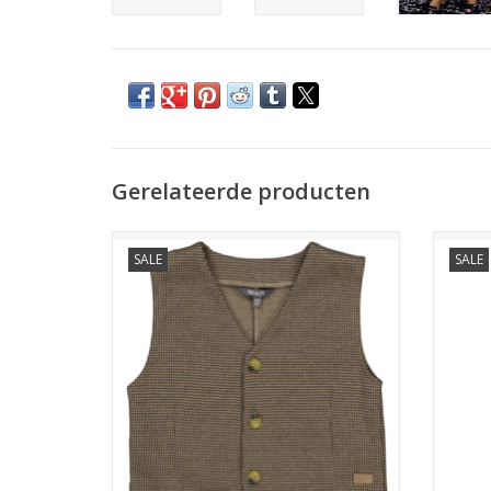
Gerelateerde producten
Quapi DANLEYQW244 aop sand check
Quap
SALE
SALE
feestcollectie
TOEVOEGEN AAN WINKELWAGEN
TO