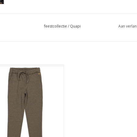
feestcollectie
/
Quapi
Aan verlan
i DARIUSQW244 aop sand check
feestcollectie
EVOEGEN AAN WINKELWAGEN