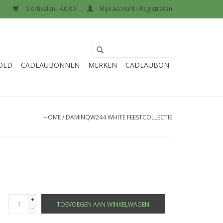
0 Artikelen - €0,00
Mijn account / Registreren
OED
CADEAUBONNEN
MERKEN
CADEAUBON
HOME
/
DAMINQW244 WHITE FEESTCOLLECTIE
+
TOEVOEGEN AAN WINKELWAGEN
-