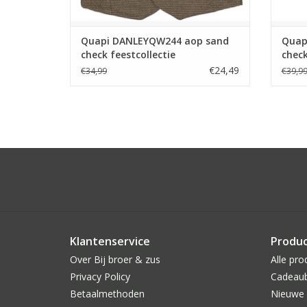
Quapi DANLEYQW244 aop sand
Quap
check feestcollectie
check
€24,49
€34,99
€39,9
Klantenservice
Produ
Over Bij broer & zus
Alle pro
Privacy Policy
Cadeau
Betaalmethoden
Nieuwe 