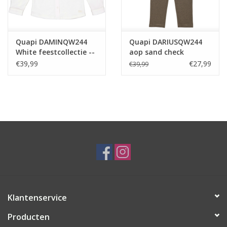
Quapi DAMINQW244
Quapi DARIUSQW244
White feestcollectie --
aop sand check
feestcollectie
€39,99
€27,99
€39,99
Klantenservice
Producten