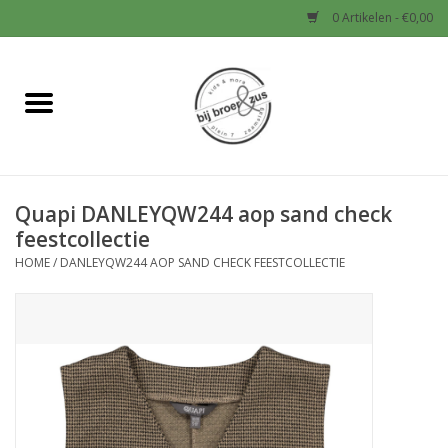
0 Artikelen - €0,00
Home
Nieuw
Quapi DANLEYQW244 aop sand check
Baby
feestcollectie
HOME
/
DANLEYQW244 AOP SAND CHECK FEESTCOLLECTIE
Jongens
Meisjes
Sale!
Schoenen en Tassen