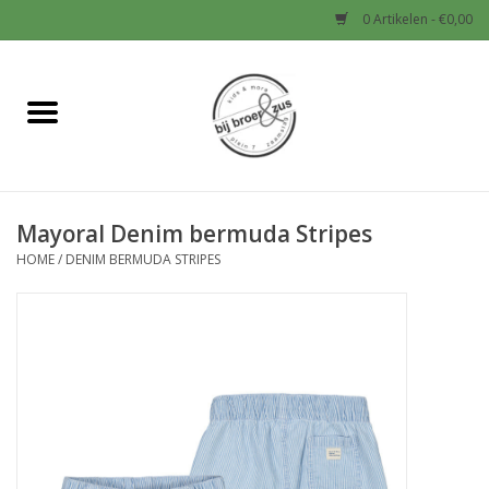
0 Artikelen - €0,00
Home
Nieuw
Mayoral Denim bermuda Stripes
Baby
HOME
/
DENIM BERMUDA STRIPES
Jongens
Meisjes
Sale!
Schoenen en Tassen