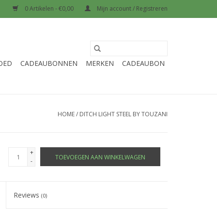
0 Artikelen - €0,00
Mijn account / Registreren
OED
CADEAUBONNEN
MERKEN
CADEAUBON
HOME
/
DITCH LIGHT STEEL BY TOUZANI
+
TOEVOEGEN AAN WINKELWAGEN
-
Reviews
(0)