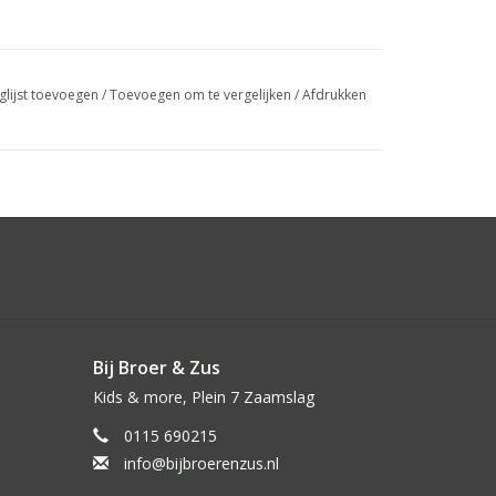
glijst toevoegen
/
Toevoegen om te vergelijken
/
Afdrukken
Bij Broer & Zus
Kids & more, Plein 7 Zaamslag
0115 690215
info@bijbroerenzus.nl