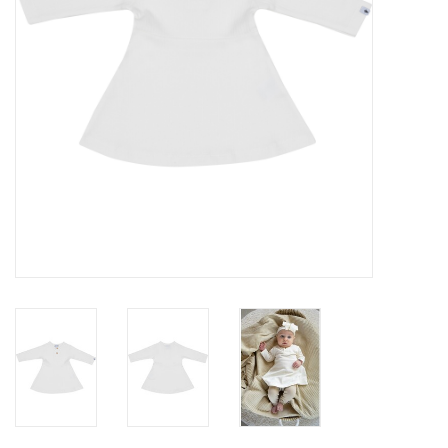
Speelgoed
Cadeaubonnen
Merken
Cadeaubon