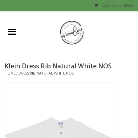
0 Artikelen - €0,00
Home
Nieuw
Klein Dress Rib Natural White NOS
Baby
HOME
/
DRESS RIB NATURAL WHITE NOS
Jongens
Meisjes
Sale!
Schoenen en Tassen