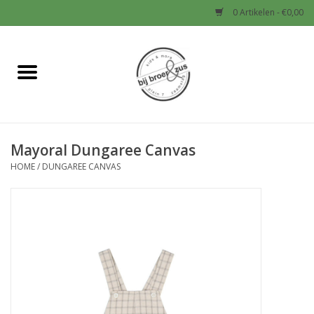
0 Artikelen - €0,00
Home
Nieuw
Mayoral Dungaree Canvas
Baby
HOME
/
DUNGAREE CANVAS
Jongens
Meisjes
Sale!
Schoenen en Tassen