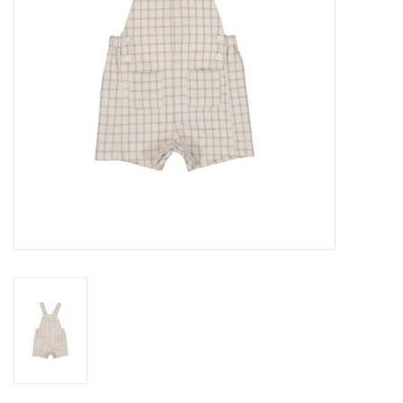
Speelgoed
Cadeaubonnen
Merken
Cadeaubon