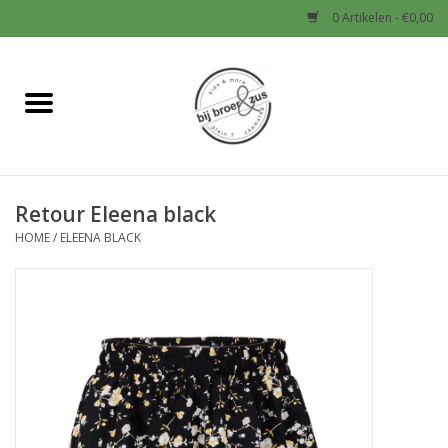
0 Artikelen - €0,00
Home
Nieuw
Retour Eleena black
Baby
HOME
/
ELEENA BLACK
Jongens
Meisjes
Sale!
Schoenen en Tassen