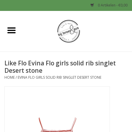
0 Artikelen - €0,00
Home
Nieuw
Like Flo Evina Flo girls solid rib singlet
Baby
Desert stone
HOME
/
EVINA FLO GIRLS SOLID RIB SINGLET DESERT STONE
Jongens
Meisjes
Sale!
Schoenen en Tassen