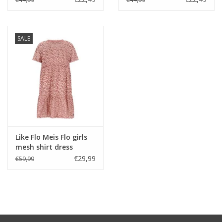
SALE
Like Flo Meis Flo girls
mesh shirt dress
Panther
€29,99
€59,99