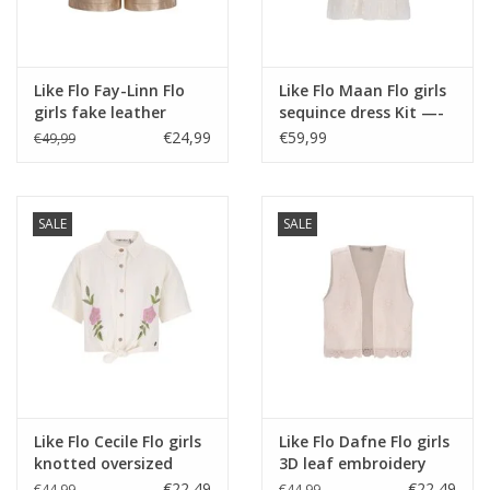
Like Flo Fay-Linn Flo
Like Flo Maan Flo girls
girls fake leather
sequince dress Kit —-
short with shell belt
€24,99
€59,99
€49,99
Gold
SALE
SALE
Like Flo Cecile Flo girls
Like Flo Dafne Flo girls
knotted oversized
3D leaf embroidery
blouse Off white
gilet Kit
€22,49
€22,49
€44,99
€44,99