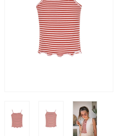
Speelgoed
Cadeaubonnen
Merken
Cadeaubon