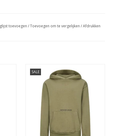
glijst toevoegen
/
Toevoegen om te vergelijken
/
Afdrukken
Retour Jorrit dusty olive
SALE
GEN
TOEVOEGEN AAN WINKELWAGEN