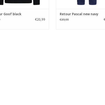
ur Goof black
Retour Pascal new navy
€20,99
9
€39,99