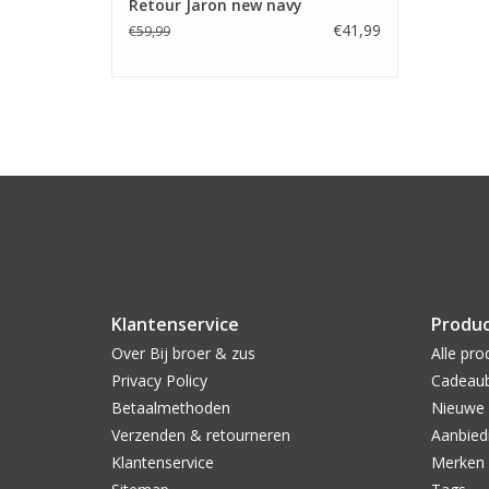
Retour Jaron new navy
€41,99
€59,99
Klantenservice
Produ
Over Bij broer & zus
Alle pro
Privacy Policy
Cadeau
Betaalmethoden
Nieuwe 
Verzenden & retourneren
Aanbied
Klantenservice
Merken