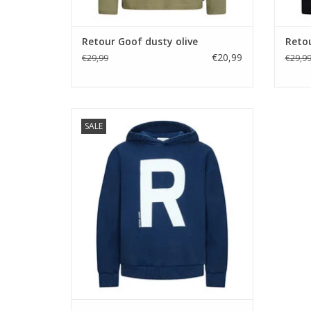
Retour Goof dusty olive
Reto
€20,99
€29,99
€29,9
Retour Jaron new navy
SALE
TOEVOEGEN AAN WINKELWAGEN