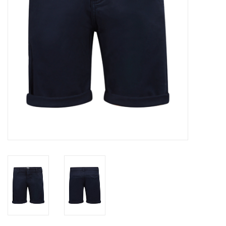
Speelgoed
Cadeaubonnen
Merken
Cadeaubon