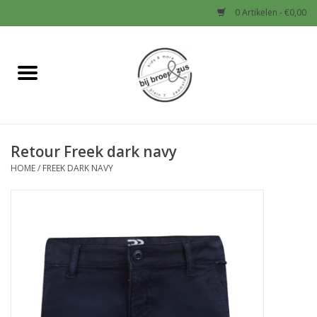
0 Artikelen - €0,00
Home
Nieuw
Retour Freek dark navy
Baby
HOME
/
FREEK DARK NAVY
Jongens
Meisjes
Sale!
Schoenen en Tassen