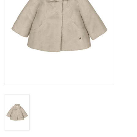
Speelgoed
Cadeaubonnen
Merken
Cadeaubon