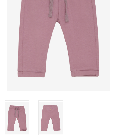
Speelgoed
Cadeaubonnen
Merken
Cadeaubon