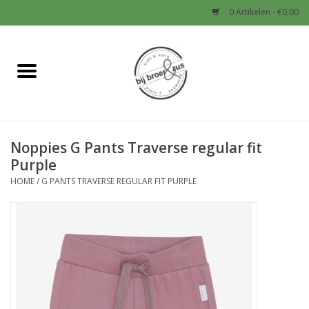
0 Artikelen - €0,00
Home
Nieuw
Noppies G Pants Traverse regular fit
Baby
Purple
HOME
/
G PANTS TRAVERSE REGULAR FIT PURPLE
Jongens
Meisjes
Sale!
Schoenen en Tassen