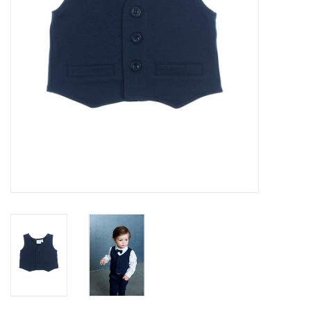
Speelgoed
Cadeaubonnen
Merken
Cadeaubon