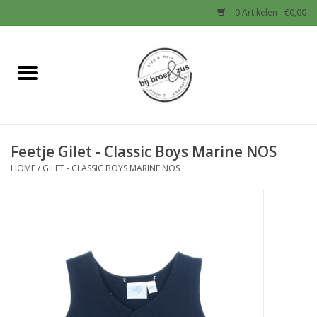
0 Artikelen - €0,00
Home
Nieuw
Feetje Gilet - Classic Boys Marine NOS
Baby
HOME
/
GILET - CLASSIC BOYS MARINE NOS
Jongens
Meisjes
Sale!
Schoenen en Tassen