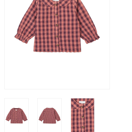
Speelgoed
Cadeaubonnen
Merken
Cadeaubon