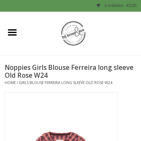
0 Artikelen - €0,00
Home
Nieuw
Noppies Girls Blouse Ferreira long sleeve
Baby
Old Rose W24
HOME
/
GIRLS BLOUSE FERREIRA LONG SLEEVE OLD ROSE W24
Jongens
Meisjes
Sale!
Schoenen en Tassen