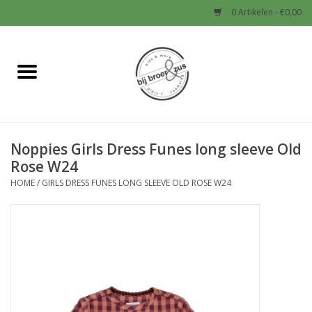
0 Artikelen - €0,00
Home
Nieuw
Noppies Girls Dress Funes long sleeve Old
Baby
Rose W24
HOME
/
GIRLS DRESS FUNES LONG SLEEVE OLD ROSE W24
Jongens
Meisjes
Sale!
Schoenen en Tassen