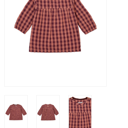
Speelgoed
Cadeaubonnen
Merken
Cadeaubon