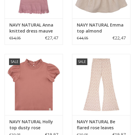
NAVY NATURAL Anna
NAVY NATURAL Emma
knitted dress mauve
top almond
mousseline
€27,47
€22,47
€54,95
€44,95
SALE
SALE
NAVY NATURAL Holly
NAVY NATURAL Be
top dusty rose
flared rose leaves
€19,97
€19,97
€39,95
€39,95