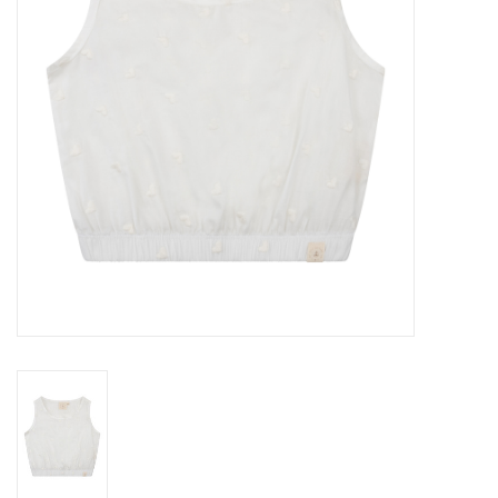
Speelgoed
Cadeaubonnen
Merken
Cadeaubon