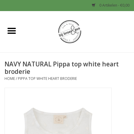
0 Artikelen - €0,00
Home
Nieuw
NAVY NATURAL Pippa top white heart
Baby
broderie
HOME
/
PIPPA TOP WHITE HEART BRODERIE
Jongens
Meisjes
Sale!
Schoenen en Tassen