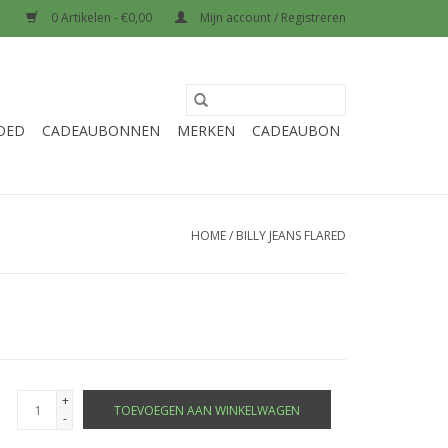
0 Artikelen - €0,00
Mijn account / Registreren
OED
CADEAUBONNEN
MERKEN
CADEAUBON
HOME
/
BILLY JEANS FLARED
+
TOEVOEGEN AAN WINKELWAGEN
-