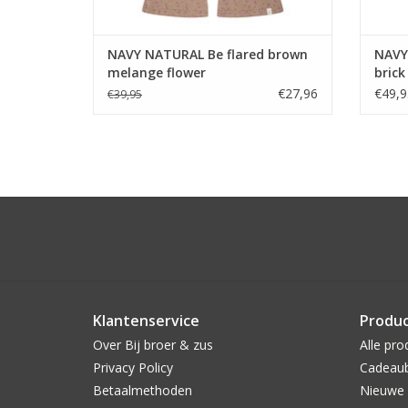
NAVY NATURAL Be flared brown
NAVY
melange flower
brick
€27,96
€49,9
€39,95
Klantenservice
Produ
Over Bij broer & zus
Alle pro
Privacy Policy
Cadeau
Betaalmethoden
Nieuwe 