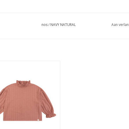
nos
/
NAVY NATURAL
Aan verlan
ATURAL Tilda blouse brick leopard
-
EVOEGEN AAN WINKELWAGEN