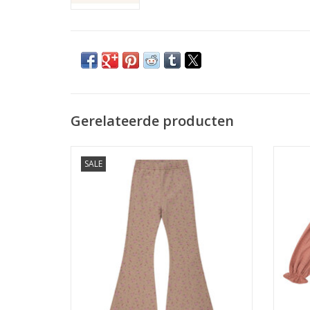
Gerelateerde producten
NAVY NATURAL Be flared brown melange
NAVY N
SALE
flower
TOEVOEGEN AAN WINKELWAGEN
TO