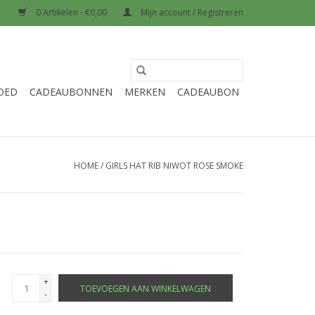
0 Artikelen - €0,00
Mijn account / Registreren
OED
CADEAUBONNEN
MERKEN
CADEAUBON
HOME
/
GIRLS HAT RIB NIWOT ROSE SMOKE
+
TOEVOEGEN AAN WINKELWAGEN
-