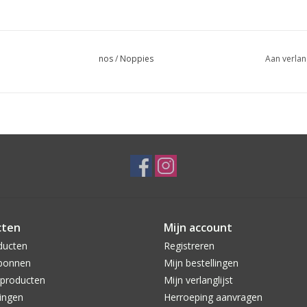
nos
/
Noppies
Aan verlan
cten
Mijn account
ducten
Registreren
bonnen
Mijn bestellingen
producten
Mijn verlanglijst
ingen
Herroeping aanvragen