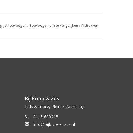
glijst toevoegen
/
Toevoegen om te vergelijken
/
Afdrukken
Bij Broer & Zus
Kids & more, Plein 7 Zaamslag
0115 690215
info@bijbroerenzus.nl