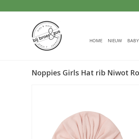
HOME
NIEUW
BABY
Noppies Girls Hat rib Niwot 